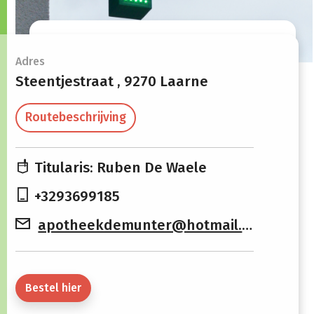
Openingsuren
Adres
Steentjestraat ,
9270 Laarne
Maandag
08:00 -
13:30 -
Routebeschrijving
12:30
19:00
Dinsdag
08:00 -
13:30 -
Titularis: Ruben De Waele
12:30
19:00
+3293699185
Woensdag
08:00 -
13:30 -
apotheekdemunter@hotmail.com
12:30
19:00
Donderdag
08:00 -
13:30 -
12:30
19:00
Bestel hier
Vrijdag
08:00 -
13:30 -