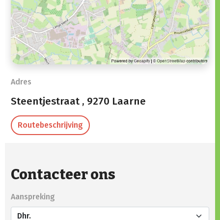
Adres
Steentjestraat ,
9270 Laarne
Routebeschrijving
Contacteer ons
Aanspreking